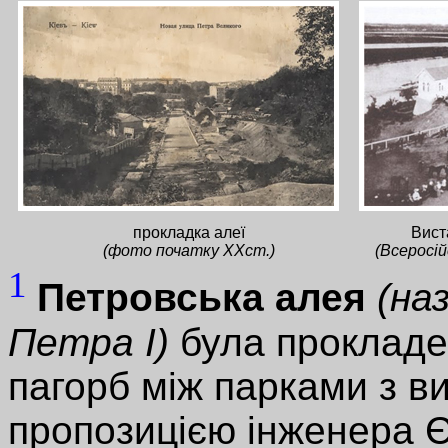
прокладка алеї
Вист
(фото початку ХХст.)
(Всеросій
1
Петровська алея
(на
Петра I)
була прокладе
пагорб між парками з в
пропозицією інженера Є