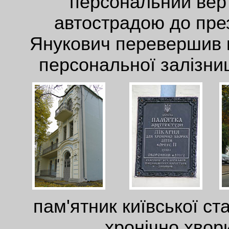
персональний вер
автострадою до през
Янукович перевершив к
персональної залізниц
пам'ятник київської ст
хронічно хвори