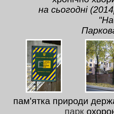
на сьогодні (201
"Н
Паркова
пам'ятка природи держ
парк
охорон