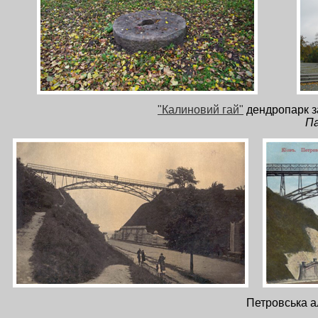
"Калиновий гай"
дендропарк з
Па
Петровська ал