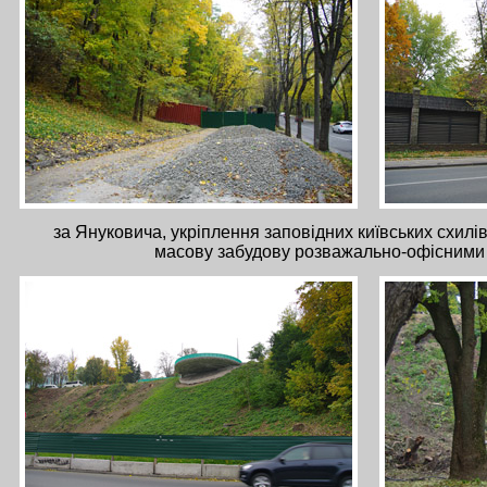
за Януковича, укріплення заповідних київських схилі
масову забудову розважально-офісними 