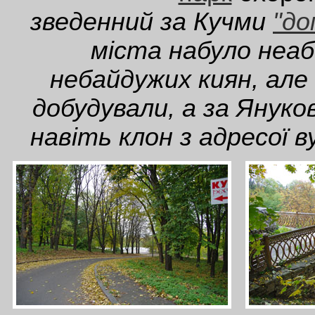
зведенний за Кучми
"до
міста набуло неаб
небайдужих киян, але
добудували, а за Януков
навіть клон з адресої в