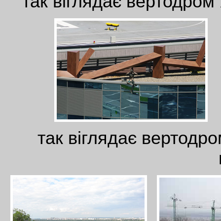
так віглядає вертодром
так віглядає вертодро