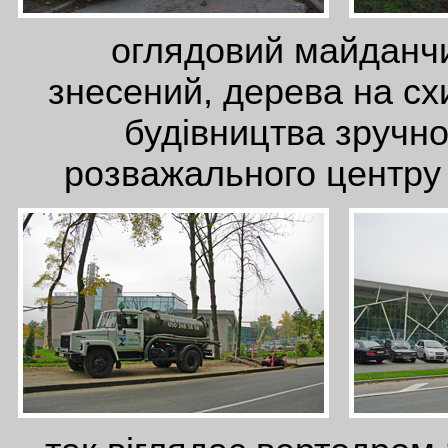
оглядовий майданч
знесений, дерева на схи
будівництва зручног
розважального центру